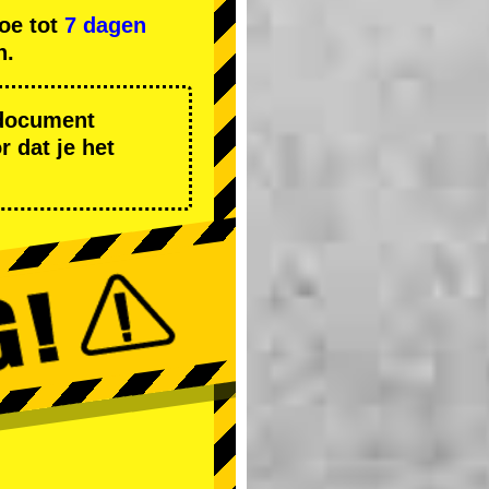
oe tot
7 dagen
n.
r document
 dat je het