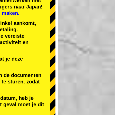
 samenwerken met
igers naar Japan!
e maken.
winkel aankomt,
etaling.
de vereiste
ctiviteit en
t je deze
 en de documenten
) te sturen, zodat
 datum, heb je
t geval moet je dit