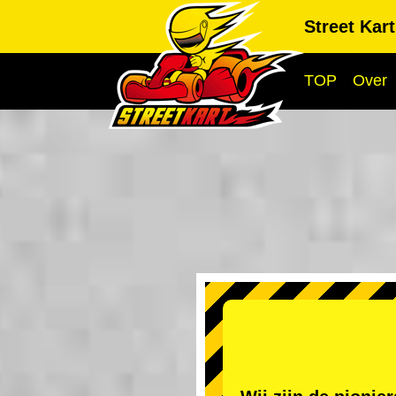
Street Kar
TOP
Over