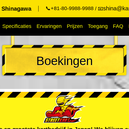
shina@kar
t Shinagawa
📞+81-80-9988-9988
📧
Specificaties
Ervaringen
Prijzen
Toegang
FAQ
Boekingen