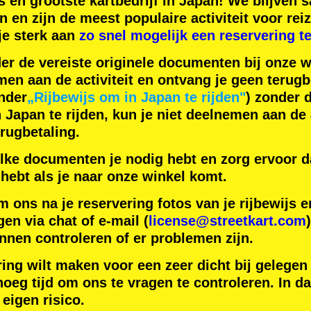
s
en
grootste kartbedrijf
in Japan! We blijven
n
en zijn de
meest populaire activiteit
voor reiz
je sterk aan
zo snel mogelijk een reservering t
der de vereiste originele documenten bij onze 
men aan de activiteit en ontvang je geen terugb
nder
„Rijbewijs om in Japan te rijden"
) zonder 
apan te rijden, kun je niet deelnemen aan de a
rugbetaling.
lke documenten je nodig hebt en zorg ervoor da
hebt als je naar onze winkel komt.
m ons na je reservering fotos van je rijbewijs
gen via chat of e-mail (
license@streetkart.com
nnen controleren of er problemen zijn.
ring wilt maken voor een zeer dicht bij gelegen
oeg tijd om ons te vragen te controleren. In da
 eigen risico.