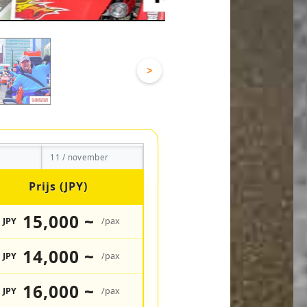
>
11 / november
Prijs (JPY)
15,000 ~
JPY
/pax
14,000 ~
JPY
/pax
16,000 ~
JPY
/pax