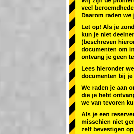
Wij zijn de
pionier
veel beroemdhede
Daarom raden we 
Let op! Als je zon
kun je niet deelne
(beschreven hiero
documenten om in J
ontvang je geen te
Lees hieronder we
documenten bij je 
We raden je aan o
die je hebt ontvan
we van tevoren ku
Als je een reserve
misschien niet gen
zelf bevestigen op