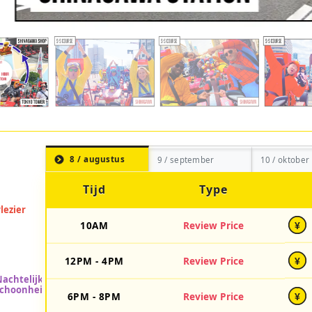
8 / augustus
9 / september
10 / oktober
Tijd
Type
10AM
Review Price
¥
12PM - 4PM
Review Price
¥
6PM - 8PM
Review Price
¥