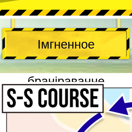
Імгненное
браніраванне