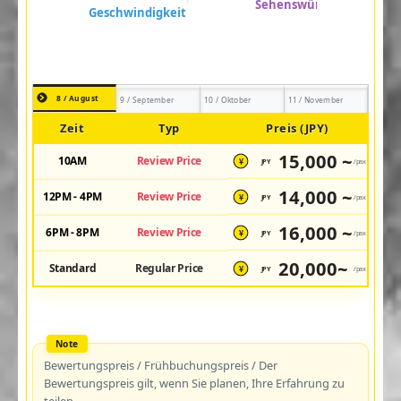
8 / August
9 / September
10 / Oktober
11 / November
Zeit
Typ
Preis (JPY)
15,000 ~
10AM
Review Price
JPY
/pax
¥
14,000 ~
12PM - 4PM
Review Price
JPY
/pax
¥
16,000 ~
6PM - 8PM
Review Price
JPY
/pax
¥
20,000~
Standard
Regular Price
JPY
/pax
¥
Bewertungspreis / Frühbuchungspreis / Der
Bewertungspreis gilt, wenn Sie planen, Ihre Erfahrung zu
teilen.