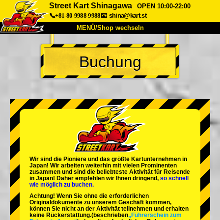
Street Kart Shinagawa
OPEN 10:00-22:00
📞+81-80-9988-9988
📧
shina@kart.st
MENÜ/Shop wechseln
START
Buchung
Über uns
Spezifikationen
Preise
Anfahrt
Bewertungen
FAQ
Unternehmen
Buchung
Shop wechseln
Tokio Shinagawa
Tokio Akihabara#1
Tokio Akihabara#2
Tokio Shibuya
Wir sind die
Pioniere
und das
größte Kartunternehmen
in
Tokio Shibuya Annex
Tokio Bucht
Japan! Wir arbeiten weiterhin mit
vielen Prominenten
zusammen und sind die
beliebteste Aktivität
für Reisende
in Japan! Daher empfehlen wir Ihnen dringend,
so schnell
Tokio Asakusa
Osaka
wie möglich zu buchen.
Achtung! Wenn Sie ohne die erforderlichen
Okinawa
Originaldokumente zu unserem Geschäft kommen,
können Sie nicht an der Aktivität teilnehmen und erhalten
keine Rückerstattung.
(beschrieben
„Führerschein zum