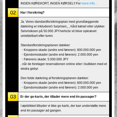
INGEN KØREKORT, INGEN KØRSEL!! For
mere info
.
02
Har I forsikring?
Ja. Vores standardforsikringsplan med grundlæggende
dækning er inkluderet i turprisen,, , hård kørsel eller ulykker.
Selvrisikoen på 50.000 JPY/vehicle vil blive opkrævet
umiddelbart efter turen.
Standardforsikringsplanen dækker:
・Kroppens skade (andre end føreren): 800.000.000 yen
・Ejendomsskader (andre end føreren): 2.000.000 yen
・Førerens skade: 5.000.000 JPY
, når de foretager reservationen online eller i butikken med et
ekstra gebyr.
Den fulde dækning af forsikringsplanen dækker:
・Kroppens skade (andre end føreren): 800.000.000 yen
・Ejendomsskader (andre end føreren): 2.000.000 yen
03
Er der go-karts, der tillader mere end én passager?
I øjeblikket tilbyder vi ikke go-karts, der kan understøtte mere
end én passager ad gangen.