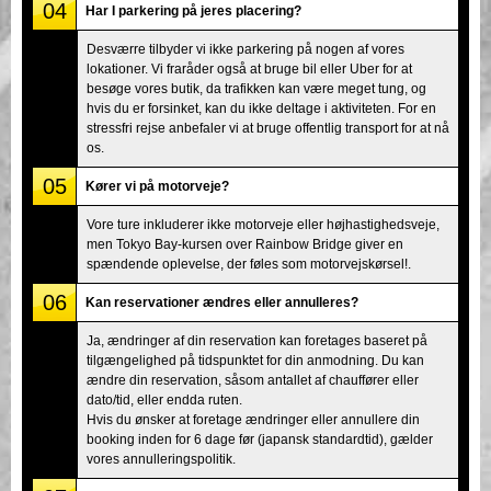
04
Har I parkering på jeres placering?
Desværre tilbyder vi ikke parkering på nogen af vores
lokationer. Vi fraråder også at bruge bil eller Uber for at
besøge vores butik, da trafikken kan være meget tung, og
hvis du er forsinket, kan du ikke deltage i aktiviteten. For en
stressfri rejse anbefaler vi at bruge offentlig transport for at nå
os.
05
Kører vi på motorveje?
Vore ture inkluderer ikke motorveje eller højhastighedsveje,
men Tokyo Bay-kursen over Rainbow Bridge giver en
spændende oplevelse, der føles som motorvejskørsel!.
06
Kan reservationer ændres eller annulleres?
Ja, ændringer af din reservation kan foretages baseret på
tilgængelighed på tidspunktet for din anmodning. Du kan
ændre din reservation, såsom antallet af chauffører eller
dato/tid, eller endda ruten.
Hvis du ønsker at foretage ændringer eller annullere din
booking inden for 6 dage før (japansk standardtid), gælder
vores annulleringspolitik.