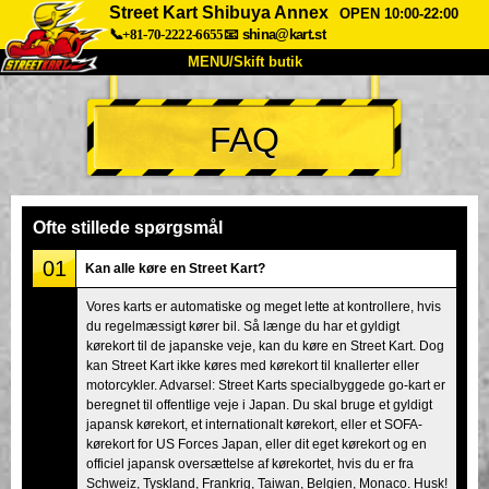
Street Kart Shibuya Annex
OPEN 10:00-22:00
📞+81-70-2222-6655
📧
shina@kart.st
MENU/Skift butik
TOP
FAQ
Om
Specifikationer
Pris
Adgang
Stemme
FAQ
Virksomhed
Booking
Ofte stillede spørgsmål
Skift butik
01
Kan alle køre en Street Kart?
Tokyo Shinagawa
Tokyo Akihabara#1
Vores karts er automatiske og meget lette at kontrollere, hvis
du regelmæssigt kører bil. Så længe du har et gyldigt
Tokyo Akihabara#2
Tokyo Shibuya
kørekort til de japanske veje, kan du køre en Street Kart. Dog
Tokyo Shibuya Annex
Tokyo Bay
kan Street Kart ikke køres med kørekort til knallerter eller
motorcykler. Advarsel: Street Karts specialbyggede go-kart er
Tokyo Asakusa
Osaka
beregnet til offentlige veje i Japan. Du skal bruge et gyldigt
japansk kørekort, et internationalt kørekort, eller et SOFA-
Okinawa
kørekort for US Forces Japan, eller dit eget kørekort og en
officiel japansk oversættelse af kørekortet, hvis du er fra
Schweiz, Tyskland, Frankrig, Taiwan, Belgien, Monaco. Husk!