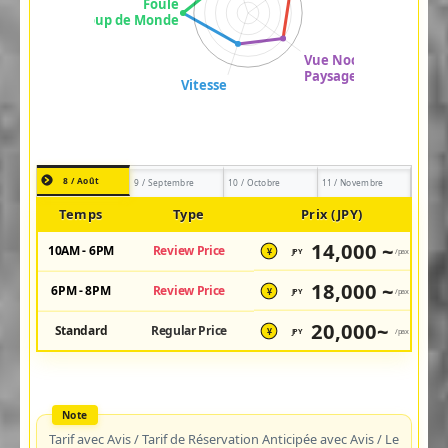
8 / Août
9 / Septembre
10 / Octobre
11 / Novembre
Temps
Type
Prix (JPY)
14,000 ~
10AM - 6PM
Review Price
JPY
/pax
¥
18,000 ~
6PM - 8PM
Review Price
JPY
/pax
¥
20,000~
Standard
Regular Price
JPY
/pax
¥
Tarif avec Avis / Tarif de Réservation Anticipée avec Avis / Le