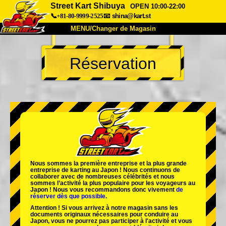
Street Kart Shibuya
OPEN 10:00-22:00
📞+81-80-9999-2525
📧
shina@kart.st
MENU/Changer de Magasin
ACCUEIL
Réservation
À Propos
Caractéristiques
Tarifs
Accès
Avis
FAQ
Entreprise
Réservation
Changer de Magasin
Tokyo Shinagawa
Tokyo Akihabara#1
Tokyo Akihabara#2
Tokyo Shibuya
Nous sommes la
première entreprise
et
la plus grande
Tokyo Shibuya Annexe
Baie de Tokyo
entreprise de karting
au Japon ! Nous continuons de
collaborer avec
de nombreuses célébrités
et nous
sommes l’
activité la plus populaire
pour les voyageurs au
Tokyo Asakusa
Osaka
Japon ! Nous vous recommandons donc vivement
de
réserver dès que possible.
Okinawa
Attention ! Si vous arrivez à notre magasin sans les
documents originaux nécessaires pour conduire au
Japon, vous ne pourrez pas participer à l'activité et vous