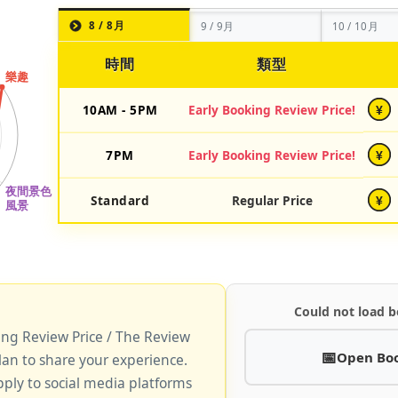
8 / 8月
9 / 9月
10 / 10月
時間
類型
10AM - 5PM
Early Booking Review Price!
¥
7PM
Early Booking Review Price!
¥
Standard
Regular Price
¥
Could not load b
king Review Price / The Review
Open Bo
lan to share your experience.
pply to social media platforms