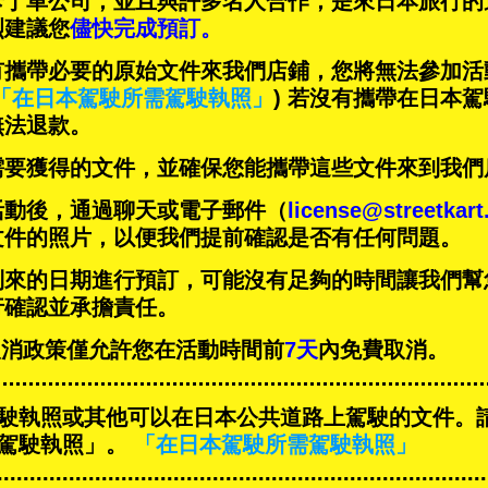
卡丁車公司，並且與
許多名人
合作，是來日本旅行的
烈建議您
儘快完成預訂。
有攜帶必要的原始文件來我們店鋪，您將無法參加活
「在日本駕駛所需駕駛執照」
) 若沒有攜帶在日本
無法退款。
需要獲得的文件，並確保您能攜帶這些文件來到我們
活動後，通過聊天或電子郵件（
license@streetkar
文件的照片，以便我們提前確認是否有任何問題。
到來的日期進行預訂，可能沒有足夠的時間讓我們幫
行確認並承擔責任。
T的取消政策僅允許您在活動時間前
7天
內免費取消。
駛執照或其他可以在日本公共道路上駕駛的文件。
駕駛執照」。
「在日本駕駛所需駕駛執照」