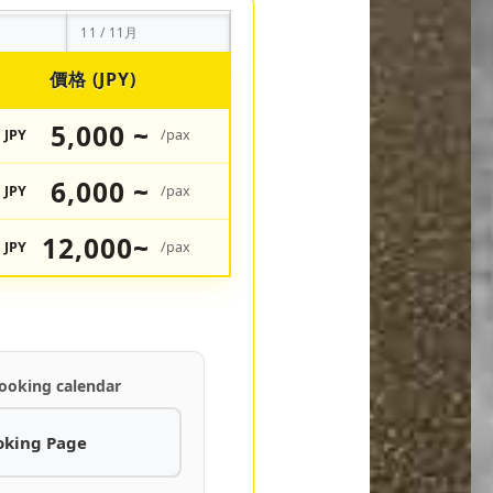
11 / 11月
價格 (JPY)
5,000 ~
JPY
/pax
6,000 ~
JPY
/pax
12,000~
JPY
/pax
ooking calendar
oking Page