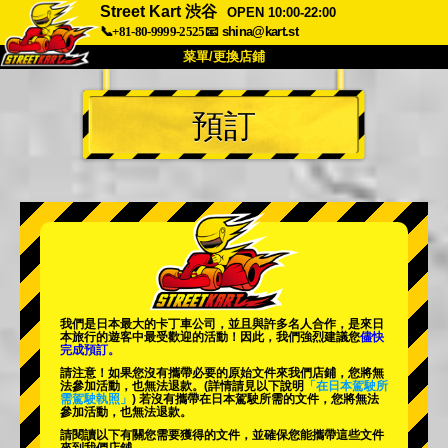
Street Kart 渋谷
OPEN 10:00-22:00
📞+81-80-9999-2525
📧
shina@kart.st
菜單/更換店鋪
首頁
預訂
關於
規格
價格
交通方式
顧客聲音
常見問題
公司
預訂
更換店鋪
東京 品川 #1
東京 秋葉原 #1
東京 秋葉原 #2
東京 澀谷
我們是日本最大的卡丁車公司，並且與
許多名人
合作，是來日
東京 澀谷附店
東京灣
本旅行的遊客中
最受歡迎的活動
！因此，我們強烈建議您
儘快
完成預訂。
東京 淺草
大阪
請注意！如果您沒有攜帶必要的原始文件來我們店鋪，您將無
法參加活動，也無法退款。
(詳情請見以下說明
「在日本駕駛所
需駕駛執照」
) 若沒有攜帶在日本駕駛所需的文件，您將無法
沖繩
參加活動，也無法退款。
請閱讀以下有關您需要獲得的文件，並確保您能攜帶這些文件