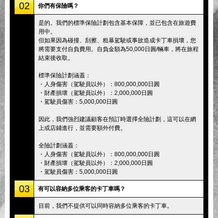
02
你們有保險嗎？
是的。我們的標準保險計劃包含基本保障，並已包含在旅遊費
用中。
但如果因為碰撞、刮擦、粗暴駕駛或事故造成卡丁車損壞，您
將需要支付自負費用。自負金額為50,000日圓/輛車，將在旅程
結束後收取。
標準保險計劃涵蓋：
・人身傷害（駕駛員以外）：800,000,000日圓
・財產損壞（駕駛員以外）：2,000,000日圓
・駕駛員傷害：5,000,000日圓
因此，我們強烈建議顧客在預訂時選擇全險計劃，這可以在網
上或店鋪進行，並需要額外付費。
全險計劃涵蓋：
・人身傷害（駕駛員以外）：800,000,000日圓
・財產損壞（駕駛員以外）：2,000,000日圓
・駕駛員傷害：5,000,000日圓
03
有可以容納多位乘客的卡丁車嗎？
目前，我們不提供可以同時容納多位乘客的卡丁車。