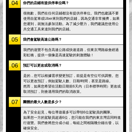
04
你們的店鋪有提供停車位嗎？
很抱歉，我們在任何店鋪都沒有提供停車位。我們也建議不要
使用自駕車或Uber來到我們的店鋪，因為交通非常擁擠，如果
您遲到，就無法參加活動。為了減少壓力，我們建議您使用公
共交通工具來達到我們的店鋪。
05
我們會駕駛高速公路嗎？
我們的遊覽不包含高速公路或快速道路，但東京灣路線會經過
彩虹橋，提供一個像是高速駕駛的刺激體驗！
06
預訂可以更改或取消嗎？
是的，您可以根據需求變更預訂，前提是有空位可供調整。您
可以更改預訂，例如駕駛人數、日期/時間，甚至是路線。
然而，如果您希望在活動日期前6天內（日本標準時間）更改或
取消預訂，則會適用我們的取消政策。
07
團體的最大人數是多少？
為了安全起見，每位導遊最多可以帶領6位駕駛員的團隊。
如果您一方的駕駛員超過6位，您只能在我們的東京灣店同時進
行遊覽。我們會將您分成小組，每組之間相隔幾分鐘出發，以
確保安全。