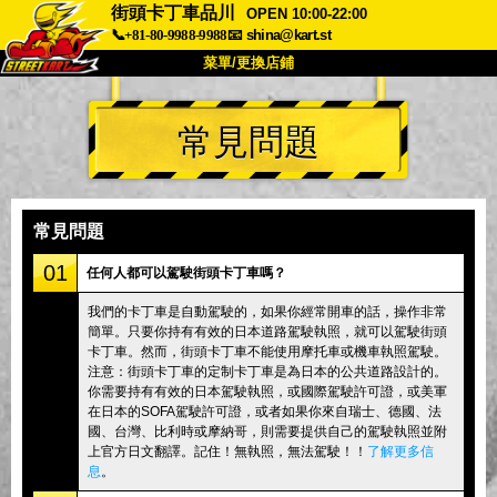
街頭卡丁車品川
OPEN 10:00-22:00
📞+81-80-9988-9988
📧
shina@kart.st
菜單/更換店鋪
首頁
常見問題
關於
規格
價格
交通方式
顧客聲音
常見問題
公司
預訂
常見問題
更換店鋪
01
任何人都可以駕駛街頭卡丁車嗎？
東京 品川 #1
東京 秋葉原 #1
我們的卡丁車是自動駕駛的，如果你經常開車的話，操作非常
簡單。只要你持有有效的日本道路駕駛執照，就可以駕駛街頭
東京 秋葉原 #2
東京 澀谷
卡丁車。然而，街頭卡丁車不能使用摩托車或機車執照駕駛。
東京 澀谷附店
東京灣
注意：街頭卡丁車的定制卡丁車是為日本的公共道路設計的。
你需要持有有效的日本駕駛執照，或國際駕駛許可證，或美軍
東京 淺草
大阪
在日本的SOFA駕駛許可證，或者如果你來自瑞士、德國、法
國、台灣、比利時或摩納哥，則需要提供自己的駕駛執照並附
沖繩
上官方日文翻譯。記住！無執照，無法駕駛！！
了解更多信
息
。