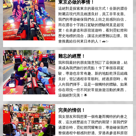
東京必做的事情！
這絕對是探索東京的最佳方式！全新的澀谷
附屬店現代而且維護良好，員工非常友善。
我們的導遊確保我們在上街之前感到自信，
而在澀谷十字路口駕駛的體驗簡直是超現
實！在表參道和原宿巡遊時，看到霓虹燈和
歷史地標的混合，讓這次經歷難以忘懷。我
會推薦給任何來日本的人！🚗✨
難忘的經歷！
我和我最好的朋友隨意預訂了這個旅遊，結
果成為我們旅行的亮點！卡丁車很容易駕
駛，導遊也非常有趣。新的地點乾淨且組織
良好，登記過程非常順利。經過原宿時，有
人向我們揮手，這是一個獨特的體驗。如果
你在尋找一些不同於常規旅遊活動的東西，
這個絕對完美！🌟
完美的情侶！
我女朋友和我想要一個有趣而獨特的約會之
夜，這次經歷超出了我們的期望！當我們穿
過澀谷時，霓虹燈閃耀奪目，導遊確保我們
整個過程中都感到舒適。穿過表參道和原宿