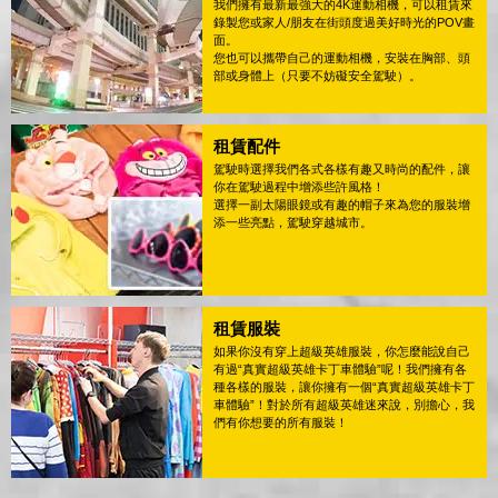
我們擁有最新最強大的4K運動相機，可以租賃來
錄製您或家人/朋友在街頭度過美好時光的POV畫
面。
您也可以攜帶自己的運動相機，安裝在胸部、頭
部或身體上（只要不妨礙安全駕駛）。
租賃配件
駕駛時選擇我們各式各樣有趣又時尚的配件，讓
你在駕駛過程中增添些許風格！
選擇一副太陽眼鏡或有趣的帽子來為您的服裝增
添一些亮點，駕駛穿越城市。
租賃服裝
如果你沒有穿上超級英雄服裝，你怎麼能說自己
有過“真實超級英雄卡丁車體驗”呢！我們擁有各
種各樣的服裝，讓你擁有一個“真實超級英雄卡丁
車體驗”！對於所有超級英雄迷來說，別擔心，我
們有你想要的所有服裝！