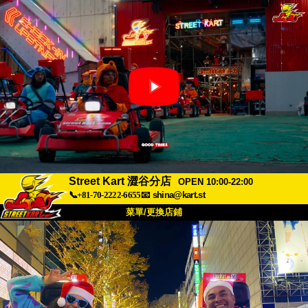
Street Kart 澀谷分店
OPEN 10:00-22:00
📞+81-70-2222-6655
📧
shina@kart.st
菜單/更換店鋪
首頁
關於
規格
價格
交通方式
顧客聲音
常見問題