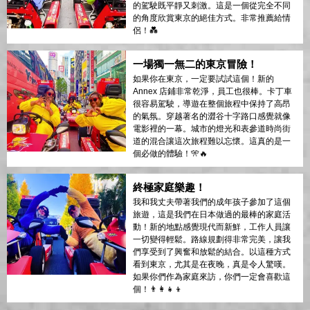
的駕駛既平靜又刺激。這是一個從完全不同
的角度欣賞東京的絕佳方式。非常推薦給情
侶！💑
一場獨一無二的東京冒險！
如果你在東京，一定要試試這個！新的
Annex 店鋪非常乾淨，員工也很棒。卡丁車
很容易駕駛，導遊在整個旅程中保持了高昂
的氣氛。穿越著名的澀谷十字路口感覺就像
電影裡的一幕。城市的燈光和表參道時尚街
道的混合讓這次旅程難以忘懷。這真的是一
個必做的體驗！🎌🔥
終極家庭樂趣！
我和我丈夫帶著我們的成年孩子參加了這個
旅遊，這是我們在日本做過的最棒的家庭活
動！新的地點感覺現代而新鮮，工作人員讓
一切變得輕鬆。路線規劃得非常完美，讓我
們享受到了興奮和放鬆的結合。以這種方式
看到東京，尤其是在夜晚，真是令人驚嘆。
如果你們作為家庭來訪，你們一定會喜歡這
個！👨‍👩‍👧‍👦