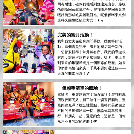
同有耐性，確保我哋感到舒適先出發。路線
係刺激同放鬆嘅混合，澀谷嘅燈光同表參道
嘅靜街形成咗美麗嘅對比。呢個係喺東京創
造持久回憶嘅絕佳方式！👨‍👦
完美的蜜月活動！
我和我丈夫在蜜月期間尋找一些獨特的活
動，這個真是完美！澀谷附屬店是全新的，
一切都安排得非常井然有序。我們的導遊很
有趣，讓這次旅程更加愉快。從卡丁車上看
到東京的璀璨燈光是一個難忘的經歷。如果
你們作為情侶來訪，千萬不要錯過這個——
這真的非常浪漫！💕
一個願望清單的體驗！
駕駛卡丁車穿越東京？簡直瘋狂！澀谷附屬
店現代而高效，員工確保一切運行順利。整
條路線充滿了標誌性景點，最棒的是從完全
不同的角度體驗這一切。無論你是單獨旅
行、和朋友一起，還是約會，這都是一個你
永遠不會忘記的經歷！🌍