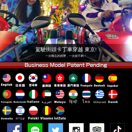
公司
預訂
更換店鋪
東京 品川 #1
東京 秋葉原 #1
東京 秋葉原 #2
東京 澀谷
東京 澀谷附店
東京灣
駕駛街頭卡丁車穿越 東京!
東京 淺草
大阪
一次難忘的經歷，一次絕不夠！
沖繩