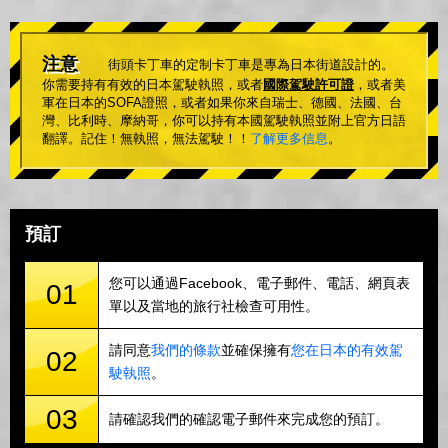
注意
街頭卡丁車的定制卡丁車是專為日本街道設計的。
你需要持有有效的日本駕駛執照，或者
國際駕駛許可證
，或者美
軍在日本的SOFA證照，或者如果你來自瑞士、德國、法國、台
灣、比利時、摩納哥，你可以持有本國駕駛執照並附上官方日語
翻譯。記住！無執照，無法駕駛！！
了解更多信息
。
預訂
您可以通過Facebook、電子郵件、電話、網頁表
01
單以及當地的旅行社檢查可用性。
請同意
我們的條款
並確保擁有
您在日本的有效駕
02
駛執照
。
03
請確認我們的確認電子郵件來完成您的預訂。