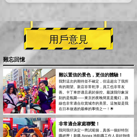
用戶意見
難忘回憶
難以置信的景色，更佳的體驗！
我對這次的期待並不確定，但這超出了我所
有的期望。新店非常乾淨，員工也非常友
善。卡丁車舒適且易於操控。最讓我印象深
刻的是氛圍——東京的夜晚簡直是魔幻，路
線也非常適合欣賞城市的美景。這無疑是我
在日本做過的最棒的事情之一！🌟
非常適合家庭聯繫！
我同我仔決定一齊試呢個，真係一個好特別
嘅經歷！新嘅 Annex 地點嘅工作人員好熱情