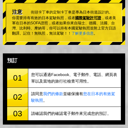
注意
街頭卡丁車的定制卡丁車是專為日本街道設計的。
你需要持有有效的日本駕駛執照，或者
國際駕駛許可證
，或者美
軍在日本的SOFA證照，或者如果你來自瑞士、德國、法國、台
灣、比利時、摩納哥，你可以持有本國駕駛執照並附上官方日語
翻譯。記住！無執照，無法駕駛！！
了解更多信息
。
預訂
您可以通過Facebook、電子郵件、電話、網頁表
01
單以及當地的旅行社檢查可用性。
請同意
我們的條款
並確保擁有
您在日本的有效駕
02
駛執照
。
03
請確認我們的確認電子郵件來完成您的預訂。