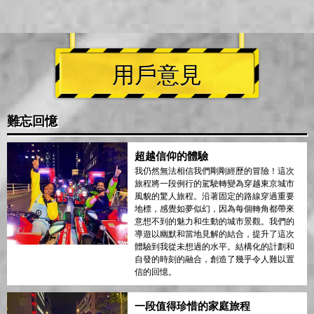
用戶意見
難忘回憶
超越信仰的體驗
我仍然無法相信我們剛剛經歷的冒險！這次
旅程將一段例行的駕駛轉變為穿越東京城市
風貌的驚人旅程。沿著固定的路線穿過重要
地標，感覺如夢似幻，因為每個轉角都帶來
意想不到的魅力和生動的城市景觀。我們的
導遊以幽默和當地見解的結合，提升了這次
體驗到我從未想過的水平。結構化的計劃和
自發的時刻的融合，創造了幾乎令人難以置
信的回憶。
一段值得珍惜的家庭旅程