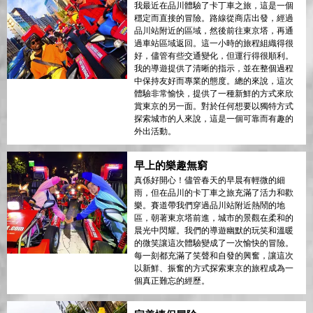
我最近在品川體驗了卡丁車之旅，這是一個
穩定而直接的冒險。路線從商店出發，經過
品川站附近的區域，然後前往東京塔，再通
過車站區域返回。這一小時的旅程組織得很
好，儘管有些交通變化，但運行得很順利。
我的導遊提供了清晰的指示，並在整個過程
中保持友好而專業的態度。總的來說，這次
體驗非常愉快，提供了一種新鮮的方式來欣
賞東京的另一面。對於任何想要以獨特方式
探索城市的人來說，這是一個可靠而有趣的
外出活動。
早上的樂趣無窮
真係好開心！儘管春天的早晨有輕微的細
雨，但在品川的卡丁車之旅充滿了活力和歡
樂。賽道帶我們穿過品川站附近熱鬧的地
區，朝著東京塔前進，城市的景觀在柔和的
晨光中閃耀。我們的導遊幽默的玩笑和溫暖
的微笑讓這次體驗變成了一次愉快的冒險。
每一刻都充滿了笑聲和自發的興奮，讓這次
以新鮮、振奮的方式探索東京的旅程成為一
個真正難忘的經歷。