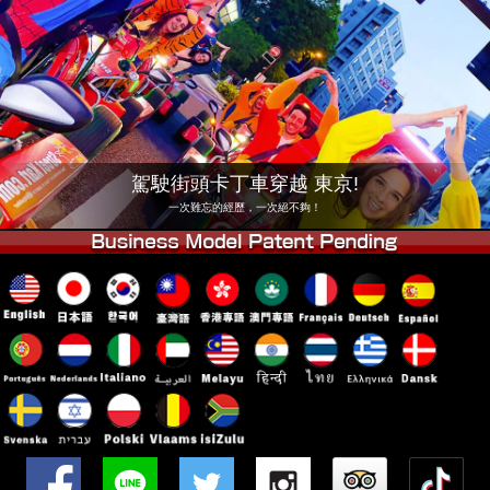
公司
預訂
更換店鋪
東京 品川 #1
東京 秋葉原 #1
東京 秋葉原 #2
東京 澀谷
東京 澀谷附店
東京灣
駕駛街頭卡丁車穿越 東京!
東京 淺草
大阪
一次難忘的經歷，一次絕不夠！
沖繩