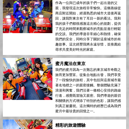
作為一位與已成年的孩子們一起出遊的父
親，我發現這次旅程非常愉快。這條路線從
商店附近開始，經過熟悉的城市大道後再返
回，讓我對東京有了耳目一新的看法。我和
我的孩子們都很感激這次精心的規劃，提供
了充足的時間來觀察城市的亮點並進行輕鬆
的交談。我們的導遊非常細心和熱情，確保
我們的安全，同時分享了關於這座城市的有
趣故事。這次經歷我將永遠珍惜，並推薦給
尋求共度美好時光的家庭。
蜜月魔法在東京
我們的蜜月因為一次難忘的東京城市奇觀之
旅而更加豐富。從集合地點出發，我們享受
了一段愉快的旅程，其中包括與這座城市最
著名地標之一的親密接觸。整個體驗充滿了
浪漫和興奮，我們沿著一條精心安排的路線
行進，感覺既冒險又親密。我們導遊的親切
和關懷的方式增添了特別的色彩，讓我們感
到真正被慶祝。這次獨特的經歷已成為我們
蜜月中最珍貴的回憶之一。
精彩的旅遊體驗