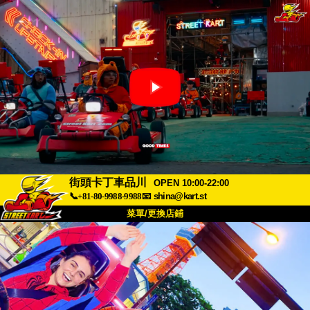
街頭卡丁車品川
OPEN 10:00-22:00
📞+81-80-9988-9988
📧
shina@kart.st
菜單/更換店鋪
首頁
關於
規格
價格
交通方式
顧客聲音
常見問題