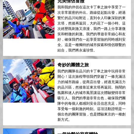
完美情侶冒險
我和我的伴侶在這次卡丁車之旅中享受了一
次非常親密的外出。路線從起點出發，經過
繁忙的品川站附近，直到令人印象深刻的東
京塔，然後再返回，大約花了一個小時。這
次經歷既刺激又浪漫，我們一路上分享著微
笑和輕微的刺激。我們的導遊非常細心和友
好，確保我們在一起享受冒險的同時感到安
全。這是一種獨特的城市探索和情侶聯繫的
結合，我們將永遠珍惜。
奇妙的團體之旅
我們的團隊在品川的卡丁車之旅中玩得非常
開心！這次旅程帶領我們穿越了一條充滿活
力的城市路線，從商店出發，經過充滿活力
的品川區，然後靠近東京塔再返回。熱鬧的
氛圍和迷人的城市風景讓這次體驗變得非常
吸引人。我們的導遊非常出色，確保我們團
隊中的每個人都感到安全且信息充足，同時
享受每一個刺激的時刻。這項活動證明是一
個出色的團隊冒險，也是體驗東京的一種創
新方式。