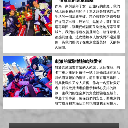
一個放鬆的家庭體驗
作為一家與成年子女一起旅行的家庭，我們
發現這個在品川的卡丁車之旅是對我們日常
生活的一個清新突破。精心規劃的路線帶我
們從商店出發，經過品川站附近，前往東京
塔再返回，讓我們輕鬆而又刺激地探索這座
城市。我們的導遊友善且耐心，確保每個人
都感到舒適。這次體驗令人愉快而不過於壓
倒，為我們提供了在東京度過美好一天的持
久回憶。
刺激的駕駛體驗給熱愛者
對於喜愛城市冒險的人來說，這個在品川的
卡丁車之旅絕對值得一試！這條路線穿過品
川站附近繁忙的街道，前往東京塔再返回，
既具挑戰性又令人振奮。作為一名駕駛愛好
者，我很欣賞清晰的指示和精心安排的路
線，讓我們能從全新的角度體驗這座城市。
導遊非常專業，確保我們的安全，而東京的
城市風景和充滿活力的氛圍讓我全程投入。