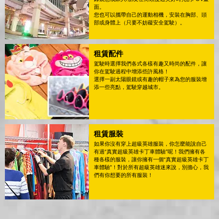
面。
您也可以攜帶自己的運動相機，安裝在胸部、頭
部或身體上（只要不妨礙安全駕駛）。
租賃配件
駕駛時選擇我們各式各樣有趣又時尚的配件，讓
你在駕駛過程中增添些許風格！
選擇一副太陽眼鏡或有趣的帽子來為您的服裝增
添一些亮點，駕駛穿越城市。
租賃服裝
如果你沒有穿上超級英雄服裝，你怎麼能說自己
有過“真實超級英雄卡丁車體驗”呢！我們擁有各
種各樣的服裝，讓你擁有一個“真實超級英雄卡丁
車體驗”！對於所有超級英雄迷來說，別擔心，我
們有你想要的所有服裝！