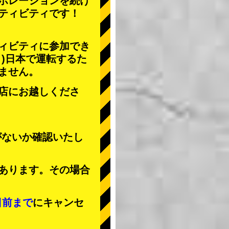
ボレーションを続け
ティビティ
です！
ィビティに参加でき
」
)日本で運転するた
ません。
店にお越しくださ
がないか確認いたし
あります。その場合
日前まで
にキャンセ