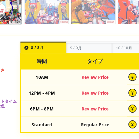
8 / 8月
9 / 9月
10 / 10月
時間
タイプ
10AM
Review Price
¥
12PM - 4PM
Review Price
¥
6PM - 8PM
Review Price
¥
Standard
Regular Price
¥