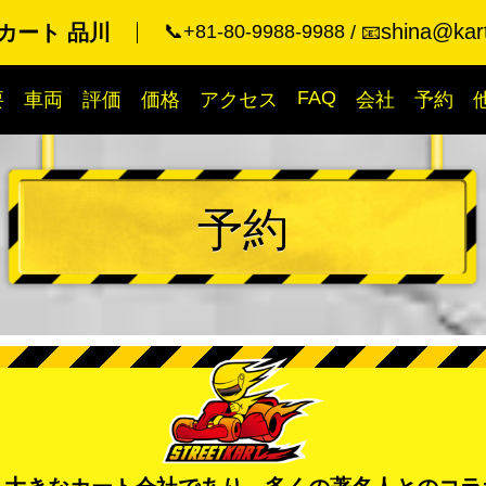
shina@kart
カート 品川
📞+81-80-9988-9988
📧
FAQ
要
車両
評価
価格
アクセス
会社
予約
予約