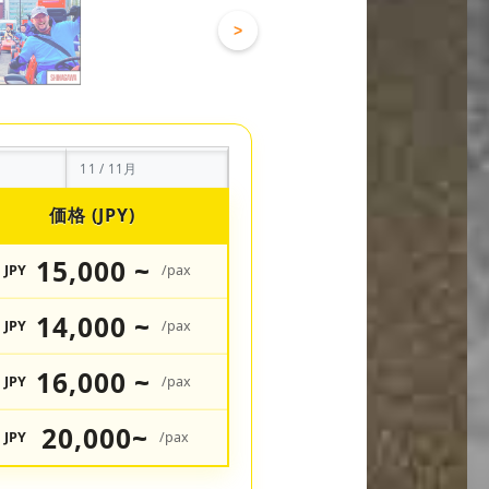
>
11 / 11月
価格 (JPY)
15,000 ~
JPY
/pax
14,000 ~
JPY
/pax
16,000 ~
JPY
/pax
20,000~
JPY
/pax