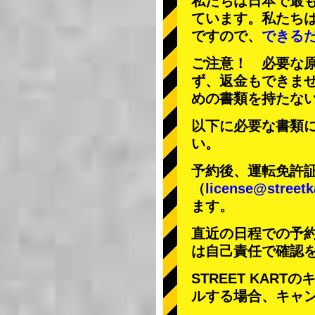
私たちは日本で最
ています。私たち
ですので、
できる
ご注意！ 必要な
ず、返金もできま
めの書類を持たな
以下に必要な書類
い。
予約後、運転免許
（
license@streetk
ます。
直近の日程での予
は自己責任で確認
STREET KAR
ルする場合、キャ