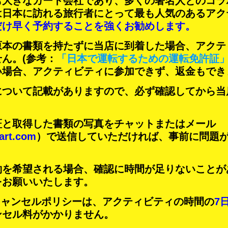
も大きなカート会社であり、
多くの著名人
とのコラ
は日本に訪れる旅行者にとって
最も人気のあるアク
だけ早く予約することを強くお勧めします。
原本の書類を持たずに当店に到着した場合、アクテ
せん。
(参考：
「日本で運転するための運転免許証
い場合、アクティビティに参加できず、返金もでき
について記載がありますので、必ず確認してから当
証と取得した書類の写真をチャットまたはメール
art.com
）で送信していただければ、事前に問題
約を希望される場合、確認に時間が足りないことが
をお願いいたします。
Tのキャンセルポリシーは、アクティビティの時間の
7
ンセル料がかかりません。