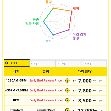
8 / 8월
9 / 9월
10 / 10월
11 / 11월
시간
유형
가격 (JPY)
7,000 ~
10:30AM - 3PM
Early Bird Review Price!
JPY
/pax
¥
7,800 ~
4:30PM - 7:30PM
Early Bird Review Price!
JPY
/pax
¥
8,500 ~
8PM
Early Bird Review Price!
JPY
/pax
¥
12,000~
Standard
Regular Price
JPY
/pax
¥