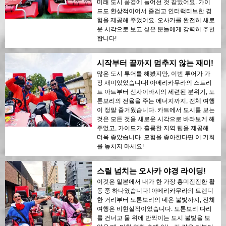
미래 도시 풍경에 들어선 것 같았어요. 가이
드도 환상적이어서 즐겁고 인터랙티브한 경
험을 제공해 주었어요. 오사카를 완전히 새로
운 시각으로 보고 싶은 분들에게 강력히 추천
합니다!
시작부터 끝까지 멈추지 않는 재미!
많은 도시 투어를 해봤지만, 이번 투어가 가
장 재미있었습니다! 아메리카무라의 스트리
트 아트부터 신사이바시의 세련된 분위기, 도
톤보리의 전율을 주는 에너지까지, 전체 여행
이 정말 즐거웠습니다. 카트에서 도시를 보는
것은 모든 것을 새로운 시각으로 바라보게 해
주었고, 가이드가 훌륭한 지역 팁을 제공해
더욱 좋았습니다. 모험을 좋아한다면 이 기회
를 놓치지 마세요!
스릴 넘치는 오사카 야경 라이딩!
이것은 일본에서 내가 한 가장 흥미진진한 활
동 중 하나였습니다! 아메리카무라의 트렌디
한 거리부터 도톤보리의 네온 불빛까지, 전체
여행은 비현실적이었습니다. 도톤보리 다리
를 건너고 물 위에 반짝이는 도시 불빛을 보