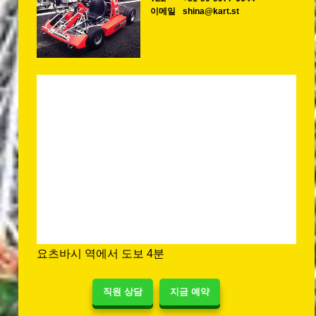
이메일
shina@kart.st
요츠바시 역에서 도보 4분
직원 상담
지금 예약