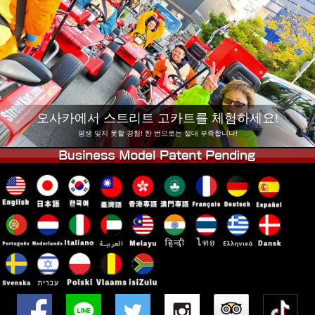
회사 정보
예약
지점 변경
도쿄 시나가와 #1
도쿄 아키하바라#1
도쿄 아키하바라#2
도쿄 시부야
도쿄 시부야 애넥스
도쿄 베이
오사카에서 스트리트 고카트를 체험하세요!
도쿄 아사쿠사
오사카
평생 잊지 못할 경험! 한 번으로는 절대 부족합니다!
오키나와