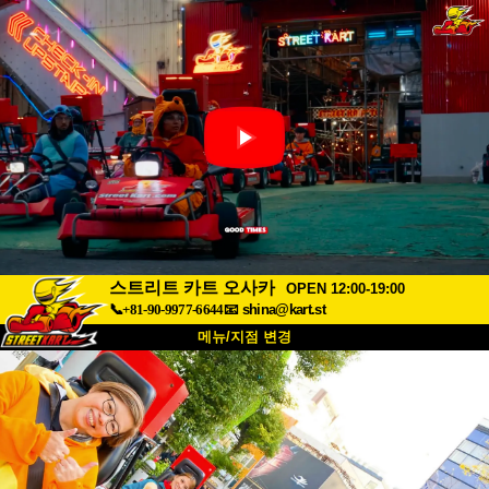
스트리트 카트 오사카
OPEN 12:00-19:00
📞+81-90-9977-6644
📧
shina@kart.st
메뉴/지점 변경
최상단
소개
사양
가격
접근성
고객 리뷰
자주 묻는 질문