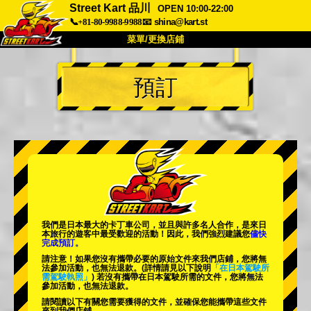
Street Kart 品川
OPEN 10:00-22:00
📞+81-80-9988-9988
📧
shina@kart.st
菜單/更換店鋪
首頁
預訂
關於
規格
價格
交通方式
顧客聲音
常見問題
公司
預訂
更換店鋪
東京品川 #1
東京秋葉原#1
東京秋葉原#2
東京澀谷
我們是日本最大的卡丁車公司，並且與
許多名人
合作，是來日
東京澀谷附屬
東京灣
本旅行的遊客中
最受歡迎的活動
！因此，我們強烈建議您
儘快
完成預訂。
東京淺草
大阪
請注意！如果您沒有攜帶必要的原始文件來我們店鋪，您將無
法參加活動，也無法退款。
(詳情請見以下說明
「在日本駕駛所
需駕駛執照」
) 若沒有攜帶在日本駕駛所需的文件，您將無法
沖繩
參加活動，也無法退款。
請閱讀以下有關您需要獲得的文件，並確保您能攜帶這些文件