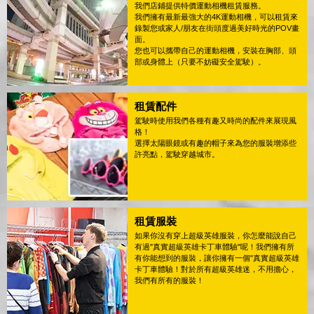
我們店鋪提供特價運動相機租賃服務。
我們擁有最新最強大的4K運動相機，可以租賃來
錄製您或家人/朋友在街頭度過美好時光的POV畫
面。
您也可以攜帶自己的運動相機，安裝在胸部、頭
部或身體上（只要不妨礙安全駕駛）。
租賃配件
駕駛時使用我們各種有趣又時尚的配件來展現風
格！
選擇太陽眼鏡或有趣的帽子來為您的服裝增添些
許亮點，駕駛穿越城市。
租賃服裝
如果你沒有穿上超級英雄服裝，你怎麼能說自己
有過"真實超級英雄卡丁車體驗"呢！我們擁有所
有你能想到的服裝，讓你擁有一個"真實超級英雄
卡丁車體驗！對於所有超級英雄迷，不用擔心，
我們有所有的服裝！