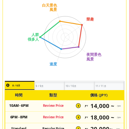
8 / 8月
9 / 9月
10 / 10月
11 / 11月
時間
類型
價格 (JPY)
14,000 ~
10AM - 6PM
Review Price
JPY
/pax
¥
18,000 ~
6PM - 8PM
Review Price
JPY
/pax
¥
20,000~
Standard
Regular Price
JPY
/pax