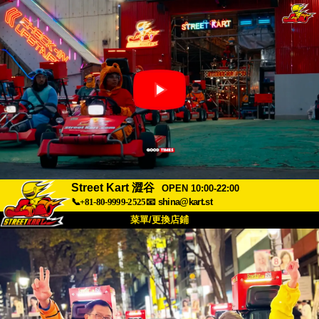
Street Kart 澀谷
OPEN 10:00-22:00
📞+81-80-9999-2525
📧
shina@kart.st
菜單/更換店鋪
首頁
關於
規格
價格
交通方式
顧客聲音
常見問題