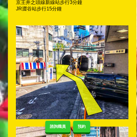
京王井之頭線新線站步行3分鐘
JR澀谷站步行15分鐘
諮詢職員
預約