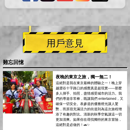
用戶意見
難忘回憶
夜晚的東京之旅，獨一無二！
這絕對是我在東京最棒的體驗之一！晚上穿
越澀谷十字路口的感覺真是超現實——那麼
多人揮手、拍照，盡情感受城市的活力。我
們的導遊非常棒，既讓我們 entertained，又
確保一切安全。表參道的優雅燈光讓人驚
艷，而原宿充滿活力的街道則為這次旅程增
添了有趣的對比。清新的秋季空氣讓這一切
更加清爽。如果你在尋找獨特的東京冒險，
這絕對是必做的！🚗✨