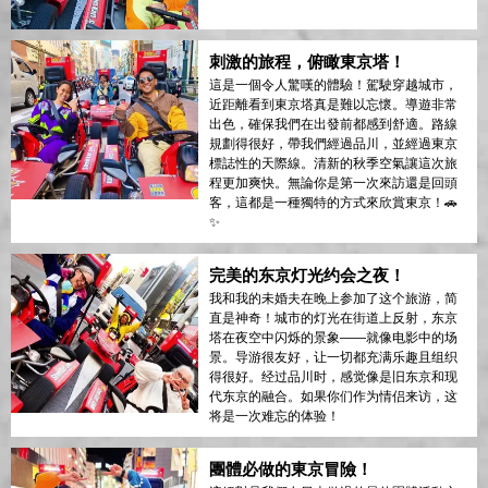
刺激的旅程，俯瞰東京塔！
這是一個令人驚嘆的體驗！駕駛穿越城市，
近距離看到東京塔真是難以忘懷。導遊非常
出色，確保我們在出發前都感到舒適。路線
規劃得很好，帶我們經過品川，並經過東京
標誌性的天際線。清新的秋季空氣讓這次旅
程更加爽快。無論你是第一次來訪還是回頭
客，這都是一種獨特的方式來欣賞東京！🚗
✨
完美的东京灯光约会之夜！
我和我的未婚夫在晚上参加了这个旅游，简
直是神奇！城市的灯光在街道上反射，东京
塔在夜空中闪烁的景象——就像电影中的场
景。导游很友好，让一切都充满乐趣且组织
得很好。经过品川时，感觉像是旧东京和现
代东京的融合。如果你们作为情侣来访，这
将是一次难忘的体验！
團體必做的東京冒險！