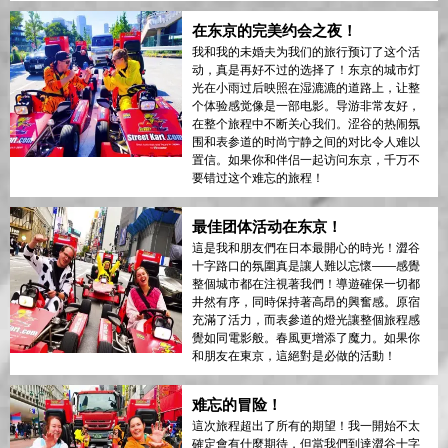
在东京的完美约会之夜！
我和我的未婚夫为我们的旅行预订了这个活
动，真是再好不过的选择了！东京的城市灯
光在小雨过后映照在湿漉漉的道路上，让整
个体验感觉像是一部电影。导游非常友好，
在整个旅程中不断关心我们。涩谷的热闹氛
围和表参道的时尚宁静之间的对比令人难以
置信。如果你和伴侣一起访问东京，千万不
要错过这个难忘的旅程！
最佳团体活动在东京！
這是我和朋友們在日本最開心的時光！澀谷
十字路口的氛圍真是讓人難以忘懷——感覺
整個城市都在注視著我們！導遊確保一切都
井然有序，同時保持著高昂的興奮感。原宿
充滿了活力，而表參道的燈光讓整個旅程感
覺如同電影般。春風更增添了魔力。如果你
和朋友在東京，這絕對是必做的活動！
难忘的冒险！
這次旅程超出了所有的期望！我一開始不太
確定會有什麼期待，但當我們到達澀谷十字