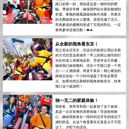
路口的那一刻，我知道這是一個特別的體
驗。導遊非常棒，確保我們在出發前都感到
舒適。夜晚的微風讓旅程格外清新，而東京
的天際線燈光令人驚嘆。原宿充滿了活力，
而表參道的優雅則形成了完美的對比。一定
會再參加這個活動！🚘🔥
从全新的视角看东京！
我之前去过东京，但这次的旅游让我以全新
的方式欣赏这座城市！早上的雨让城市的灯
光在街道上美丽地反射。导游专业又有趣，
确保我们旅程顺利。涩谷十字路口是一个亮
点——人潮汹涌，简直不真实！精心规划的
路线在短短一个小时内涵盖了所有必看景
点。如果你想以新鲜的视角体验东京，快来
预订这个旅游吧！
独一无二的家庭体验！
我爸爸、我哥哥和我一起参加了这个旅游，
真是一次非常棒的亲密体验！导游很有耐
心，确保我爸爸在一段时间没开车的情况下
感到舒适。从这个角度看东京真是太不可思
议了。夕阳下的涩谷。