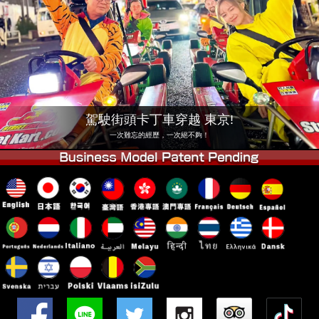
公司
預訂
更換店鋪
東京品川 #1
東京秋葉原#1
東京秋葉原#2
東京澀谷
東京澀谷附屬
東京灣
駕駛街頭卡丁車穿越 東京!
東京淺草
大阪
一次難忘的經歷，一次絕不夠！
沖繩