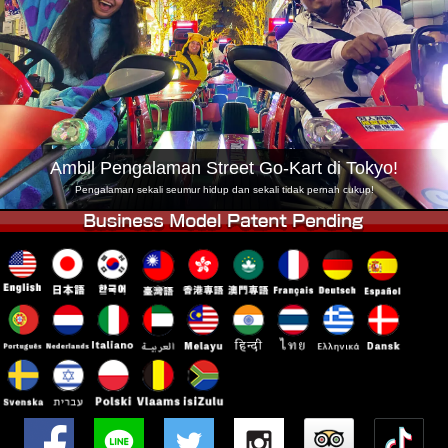
Syarikat
Tempahan
Tukar Kedai
Tokyo Shinagawa
Tokyo Akihabara#1
Tokyo Akihabara#2
Tokyo Shibuya
Tokyo Shibuya Annex
Tokyo Bay
Ambil Pengalaman Street Go-Kart di Tokyo!
Tokyo Asakusa
Osaka
Pengalaman sekali seumur hidup dan sekali tidak pernah cukup!
Okinawa