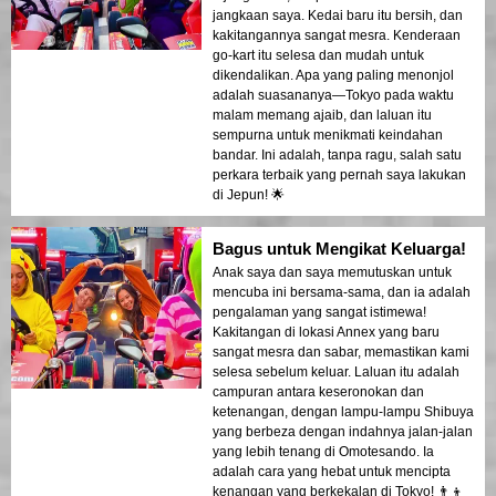
jangkaan saya. Kedai baru itu bersih, dan
kakitangannya sangat mesra. Kenderaan
go-kart itu selesa dan mudah untuk
dikendalikan. Apa yang paling menonjol
adalah suasananya—Tokyo pada waktu
malam memang ajaib, dan laluan itu
sempurna untuk menikmati keindahan
bandar. Ini adalah, tanpa ragu, salah satu
perkara terbaik yang pernah saya lakukan
di Jepun! 🌟
Bagus untuk Mengikat Keluarga!
Anak saya dan saya memutuskan untuk
mencuba ini bersama-sama, dan ia adalah
pengalaman yang sangat istimewa!
Kakitangan di lokasi Annex yang baru
sangat mesra dan sabar, memastikan kami
selesa sebelum keluar. Laluan itu adalah
campuran antara keseronokan dan
ketenangan, dengan lampu-lampu Shibuya
yang berbeza dengan indahnya jalan-jalan
yang lebih tenang di Omotesando. Ia
adalah cara yang hebat untuk mencipta
kenangan yang berkekalan di Tokyo! 👨‍👦