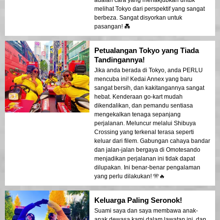
adalah cara yang menakjubkan untuk
melihat Tokyo dari perspektif yang sangat
berbeza. Sangat disyorkan untuk
pasangan! 💑
Petualangan Tokyo yang Tiada
Tandingannya!
Jika anda berada di Tokyo, anda PERLU
mencuba ini! Kedai Annex yang baru
sangat bersih, dan kakitangannya sangat
hebat. Kenderaan go-kart mudah
dikendalikan, dan pemandu sentiasa
mengekalkan tenaga sepanjang
perjalanan. Meluncur melalui Shibuya
Crossing yang terkenal terasa seperti
keluar dari filem. Gabungan cahaya bandar
dan jalan-jalan bergaya di Omotesando
menjadikan perjalanan ini tidak dapat
dilupakan. Ini benar-benar pengalaman
yang perlu dilakukan! 🎌🔥
Keluarga Paling Seronok!
Suami saya dan saya membawa anak-
anak dewasa kami dalam lawatan ini, dan