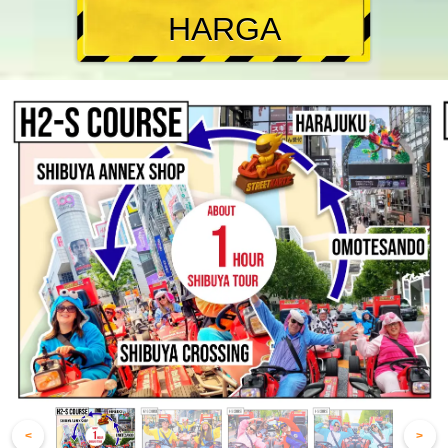
HARGA
<
>