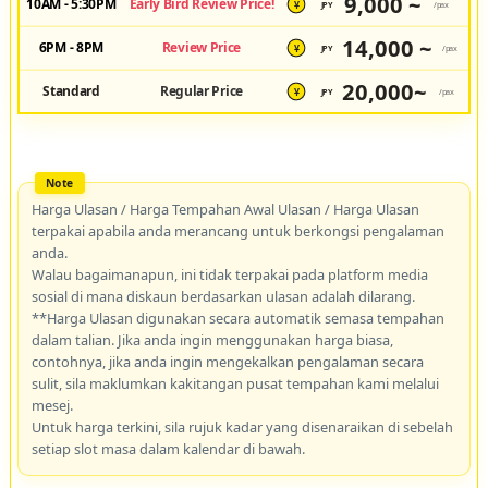
9,000 ~
10AM - 5:30PM
Early Bird Review Price!
JPY
/pax
¥
14,000 ~
6PM - 8PM
Review Price
JPY
/pax
¥
20,000~
Standard
Regular Price
JPY
/pax
¥
Harga Ulasan / Harga Tempahan Awal Ulasan / Harga Ulasan
terpakai apabila anda merancang untuk berkongsi pengalaman
anda.
Walau bagaimanapun, ini tidak terpakai pada platform media
sosial di mana diskaun berdasarkan ulasan adalah dilarang.
**Harga Ulasan digunakan secara automatik semasa tempahan
dalam talian. Jika anda ingin menggunakan harga biasa,
contohnya, jika anda ingin mengekalkan pengalaman secara
sulit, sila maklumkan kakitangan pusat tempahan kami melalui
mesej.
Untuk harga terkini, sila rujuk kadar yang disenaraikan di sebelah
setiap slot masa dalam kalendar di bawah.