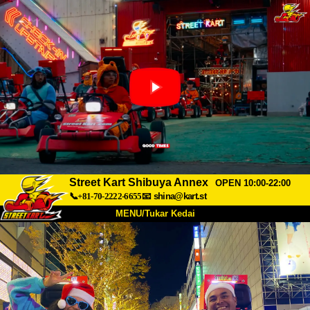
Street Kart Shibuya Annex
OPEN 10:00-22:00
📞+81-70-2222-6655
📧
shina@kart.st
MENU/Tukar Kedai
UTAMA
Tentang
Spesifikasi
Harga
Akses
Suara
Soalan Lazim