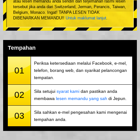
atau lesen memandu anda sendiri dan terjemahan rasmi lesen
tersebut jika anda dari Switzerland, Jerman, Perancis, Taiwan,
Belgium, Monaco. Ingat! TANPA LESEN TIDAK
DIBENARKAN MEMANDU!!
Untuk maklumat lanjut
.
Tempahan
Periksa ketersediaan melalui Facebook, e-mel,
01
telefon, borang web, dan syarikat pelancongan
tempatan.
Sila setujui
syarat kami
dan pastikan anda
02
membawa
lesen memandu yang sah
di Jepun.
Sila sahkan e-mel pengesahan kami mengenai
03
tempahan anda.