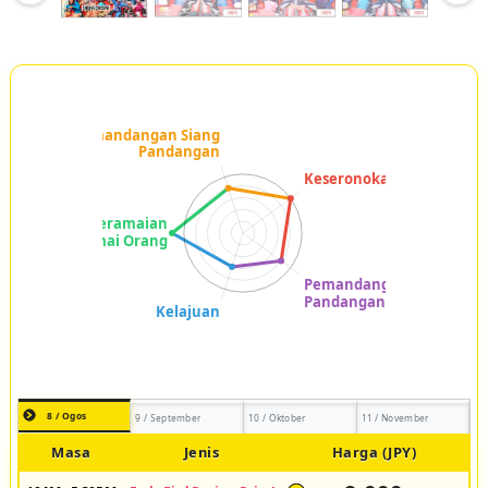
8 / Ogos
9 / September
10 / Oktober
11 / November
Masa
Jenis
Harga (JPY)