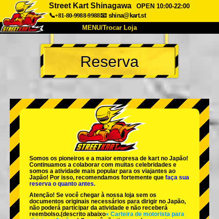
Street Kart Shinagawa
OPEN 10:00-22:00
📞+81-80-9988-9988
📧
shina@kart.st
MENU/Trocar Loja
INÍCIO
Reserva
Sobre
Especificações
Preços
Acesso
Opiniões
FAQ
Empresa
Reserva
Trocar Loja
Tokyo Shinagawa
Tokyo Akihabara#1
Tokyo Akihabara#2
Tokyo Shibuya
Somos os
pioneiros
e a
maior empresa de kart
no Japão!
Tokyo Shibuya Annex
Tokyo Bay
Continuamos a colaborar com
muitas celebridades
e
somos a
atividade mais popular
para os viajantes ao
Japão! Por isso, recomendamos fortemente que
faça sua
Tokyo Asakusa
Osaka
reserva o quanto antes.
Atenção! Se você chegar à nossa loja sem os
Okinawa
documentos originais necessários para dirigir no Japão,
não poderá participar da atividade e não receberá
reembolso.
(descrito abaixo
« Carteira de motorista para