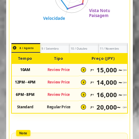
8 / Agosto
9 / Setembro
10 / Outubro
11 / Novembro
Tempo
Tipo
Preço (JPY)
15,000 ~
10AM
Review Price
JPY
/pax
¥
14,000 ~
12PM - 4PM
Review Price
JPY
/pax
¥
16,000 ~
6PM - 8PM
Review Price
JPY
/pax
¥
20,000~
Standard
Regular Price
JPY
/pax
¥