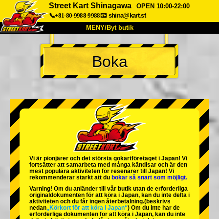
Street Kart Shinagawa
OPEN 10:00-22:00
📞+81-80-9988-9988
📧
shina@kart.st
MENY/Byt butik
HEM
Boka
Om oss
Specifikationer
Pris
Hitta hit
Röster
FAQ
Företag
Boka
Byt butik
Tokyo Shinagawa
Tokyo Akihabara#1
Tokyo Akihabara#2
Tokyo Shibuya
Vi är
pionjärer
och
det största gokartföretaget
i Japan! Vi
Tokyo Shibuya Annex
Tokyo Bay
fortsätter att samarbeta med
många kändisar
och är
den
mest populära aktiviteten
för resenärer till Japan! Vi
rekommenderar starkt att du
bokar så snart som möjligt.
Tokyo Asakusa
Osaka
Varning! Om du anländer till vår butik utan de erforderliga
originaldokumenten för att köra i Japan, kan du inte delta i
Okinawa
aktiviteten och du får ingen återbetalning.
(beskrivs
nedan
„Körkort för att köra i Japan“
) Om du inte har de
erforderliga dokumenten för att köra i Japan, kan du inte