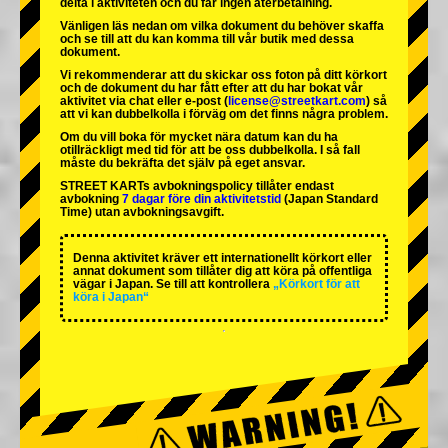
delta i aktiviteten och du får ingen återbetalning.
Vänligen läs nedan om vilka dokument du behöver skaffa
och se till att du kan komma till vår butik med dessa
dokument.
Vi rekommenderar att du skickar oss foton på ditt körkort
och de dokument du har fått efter att du har bokat vår
aktivitet via chat eller e-post (
license@streetkart.com
) så
att vi kan dubbelkolla i förväg om det finns några problem.
Om du vill boka för mycket nära datum kan du ha
otillräckligt med tid för att be oss dubbelkolla. I så fall
måste du bekräfta det själv på eget ansvar.
STREET KARTs avbokningspolicy tillåter endast
avbokning
7 dagar före din aktivitetstid
(Japan Standard
Time) utan avbokningsavgift.
Denna aktivitet kräver ett internationellt körkort eller
annat dokument som tillåter dig att köra på offentliga
vägar i Japan. Se till att kontrollera
„Körkort för att
köra i Japan“