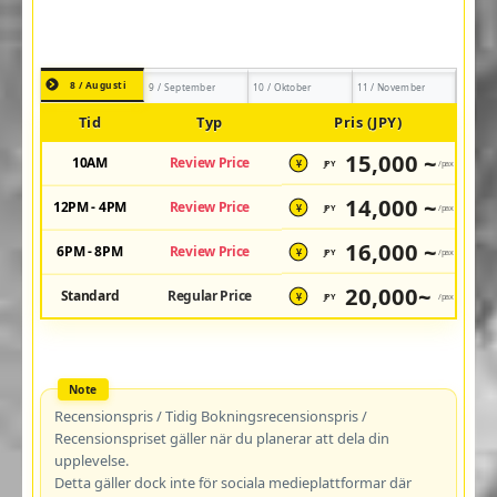
8 / Augusti
9 / September
10 / Oktober
11 / November
Tid
Typ
Pris (JPY)
15,000 ~
10AM
Review Price
JPY
/pax
¥
14,000 ~
12PM - 4PM
Review Price
JPY
/pax
¥
16,000 ~
6PM - 8PM
Review Price
JPY
/pax
¥
20,000~
Standard
Regular Price
JPY
/pax
¥
Recensionspris / Tidig Bokningsrecensionspris /
Recensionspriset gäller när du planerar att dela din
upplevelse.
Detta gäller dock inte för sociala medieplattformar där