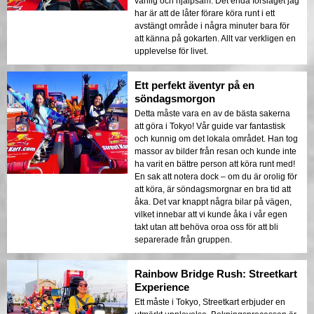
vänlig och hjälpsam. Det enda förslaget jag
har är att de låter förare köra runt i ett
avstängt område i några minuter bara för
att känna på gokarten. Allt var verkligen en
upplevelse för livet.
Ett perfekt äventyr på en
söndagsmorgon
Detta måste vara en av de bästa sakerna
att göra i Tokyo! Vår guide var fantastisk
och kunnig om det lokala området. Han tog
massor av bilder från resan och kunde inte
ha varit en bättre person att köra runt med!
En sak att notera dock – om du är orolig för
att köra, är söndagsmorgnar en bra tid att
åka. Det var knappt några bilar på vägen,
vilket innebar att vi kunde åka i vår egen
takt utan att behöva oroa oss för att bli
separerade från gruppen.
Rainbow Bridge Rush: Streetkart
Experience
Ett måste i Tokyo, Streetkart erbjuder en