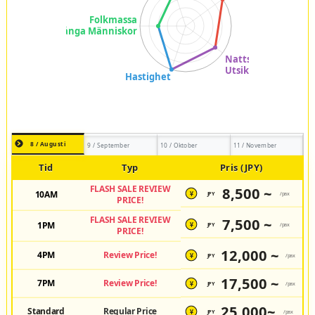
8 / Augusti
9 / September
10 / Oktober
11 / November
Tid
Typ
Pris (JPY)
FLASH SALE REVIEW
8,500 ~
10AM
JPY
/pax
¥
PRICE!
FLASH SALE REVIEW
7,500 ~
1PM
JPY
/pax
¥
PRICE!
12,000 ~
4PM
Review Price!
JPY
/pax
¥
17,500 ~
7PM
Review Price!
JPY
/pax
¥
25,000~
Standard
Regular Price
JPY
/pax
¥