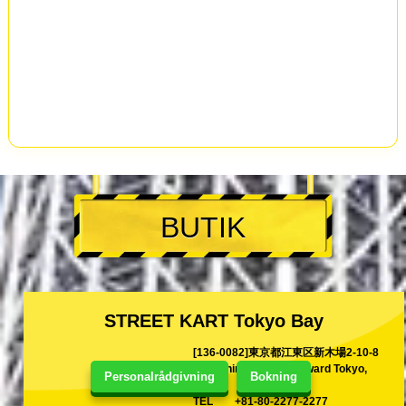
BUTIK
STREET KART Tokyo Bay
[136-0082]東京都江東区新木場2-10-8
2-10 Shinkiba Koutoh ward Tokyo,
Personalrådgivning
Bokning
Japan
TEL
+81-80-2277-2277