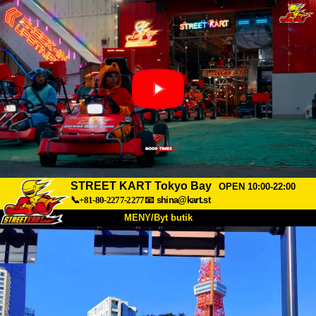
STREET KART Tokyo Bay
OPEN 10:00-22:00
📞+81-80-2277-2277
📧
shina@kart.st
MENY/Byt butik
HEM
Om oss
Specifikationer
Pris
Hitta hit
Röster
FAQ