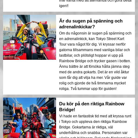
inte vänta med att återvända och göra detta
igen!!
Är du sugen på spänning och
adrenalinkickar?
Om du någonsin är sugen på spänning och
en adrenalinkick, kan Tokyo Street Kart
Tour vara något för dig. Vi kryssar nerför
gatorna tillsammans med vanliga bilar och
lastbilar, och plötsligt hoppar vi upp på
Rainbow Bridge och trycker gasen i botten.
Ännu bättre är att försöka hålla jämna steg
med de andra gokarts. Det är en vild åktur
som får dig att vilja ha mer. Vår guide var
rolig och gjorde de två timmarna mycket
roliga. Två tummar upp för guiden!
Du kör på den riktiga Rainbow
Bridge!
Vi hade en fantastisk tid med att kryssa runt
i Tokyo och uppleva den riktiga Rainbow
Bridge. Gokartarna är riktiga, väl
underhållna och snabba. Personalen var