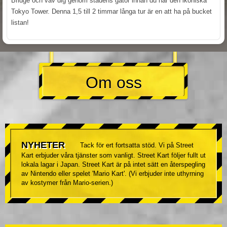
Bridge och väv dig genom stadens gator innan du når den ikoniska
Tokyo Tower. Denna 1,5 till 2 timmar långa tur är en att ha på bucket
listan!
Om oss
NYHETER
Tack för ert fortsatta stöd. Vi på Street
Kart erbjuder våra tjänster som vanligt. Street Kart följer fullt ut
lokala lagar i Japan. Street Kart är på intet sätt en återspegling
av Nintendo eller spelet 'Mario Kart'. (Vi erbjuder inte uthyrning
av kostymer från Mario-serien.)