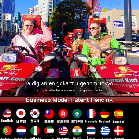
Företag
Boka
Byt butik
Tokyo Shinagawa
Tokyo Akihabara#1
Tokyo Akihabara#2
Tokyo Shibuya
Tokyo Shibuya Annex
Tokyo Bay
Tokyo Asakusa
Osaka
Okinawa
Ta dig an en gokarttur genom Tokyo!
En upplevelse för livet där en gång aldrig räcker!