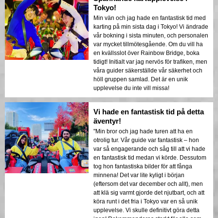
Tokyo!
Min vän och jag hade en fantastisk tid med
karting på min sista dag i Tokyo! Vi ändrade
vår bokning i sista minuten, och personalen
var mycket tillmötesgående. Om du vill ha
en kvällsslot över Rainbow Bridge, boka
tidigt! Initialt var jag nervös för trafiken, men
våra guider säkerställde vår säkerhet och
höll gruppen samlad. Det är en unik
upplevelse du inte vill missa!
Vi hade en fantastisk tid på detta
äventyr!
"Min bror och jag hade turen att ha en
otrolig tur. Vår guide var fantastisk – hon
var så engagerande och såg till att vi hade
en fantastisk tid medan vi körde. Dessutom
tog hon fantastiska bilder för att fånga
minnena! Det var lite kyligt i början
(eftersom det var december och allt), men
att klä sig varmt gjorde det njutbart, och att
köra runt i det fria i Tokyo var en så unik
upplevelse. Vi skulle definitivt göra detta