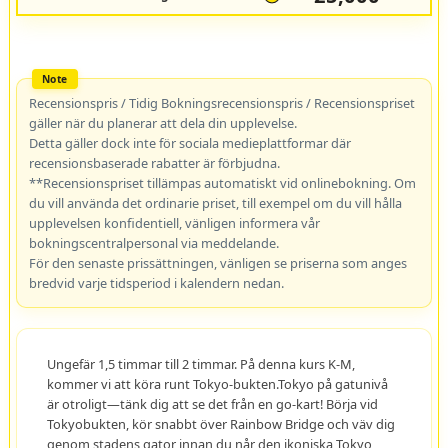
Recensionspris / Tidig Bokningsrecensionspris / Recensionspriset
gäller när du planerar att dela din upplevelse.
Detta gäller dock inte för sociala medieplattformar där
recensionsbaserade rabatter är förbjudna.
**Recensionspriset tillämpas automatiskt vid onlinebokning. Om
du vill använda det ordinarie priset, till exempel om du vill hålla
upplevelsen konfidentiell, vänligen informera vår
bokningscentralpersonal via meddelande.
För den senaste prissättningen, vänligen se priserna som anges
bredvid varje tidsperiod i kalendern nedan.
Ungefär 1,5 timmar till 2 timmar. På denna kurs K-M,
kommer vi att köra runt Tokyo-bukten.Tokyo på gatunivå
är otroligt—tänk dig att se det från en go-kart! Börja vid
Tokyobukten, kör snabbt över Rainbow Bridge och väv dig
genom stadens gator innan du når den ikoniska Tokyo