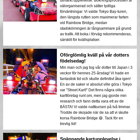
utmärkt upplevelse. Bokningsprocessen är
välorganiserad och sätter tydliga
förväntningar. Vi valde Tokyo Bay-turen,
den längsta rutten som maximerar farten
vid Rainbow Bridge, medan
stadskörningen är långsammare på grund
av trafik. Att boka i förväg rekommenderas,
särskilt för kvällsplatser.
Oförglömlig kväll på vår dotters
födelsedag!
Min man och jag tog vår dotter till Japan i 3
veckor för hennes 25-årsdag! Vi hade en
fantastisk tid och skulle definitivt åka igen!
En av de saker vi absolut ville göra i Tokyo
var "Street Kart!" Det finns några olika
kartföretag runt om, men jag gjorde min
research och fann detta vara ett av de
BÄSTA! Vi valde nattkursen på två timmar.
Trodde de skojade när de sa att vi skulle
korsa Rainbow Bridge 😄. Tack för en
trevlig tid!
Spännande kartupplevelse i