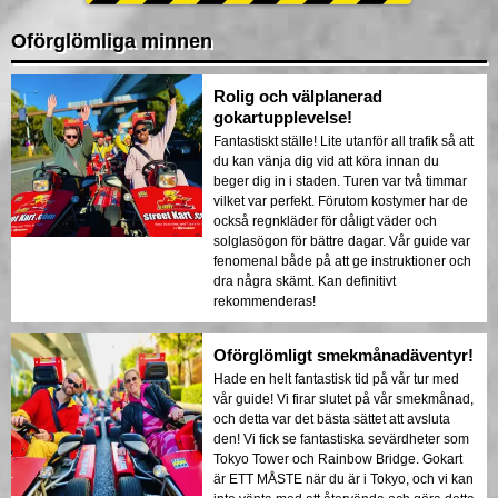
Oförglömliga minnen
Rolig och välplanerad
gokartupplevelse!
Fantastiskt ställe! Lite utanför all trafik så att
du kan vänja dig vid att köra innan du
beger dig in i staden. Turen var två timmar
vilket var perfekt. Förutom kostymer har de
också regnkläder för dåligt väder och
solglasögon för bättre dagar. Vår guide var
fenomenal både på att ge instruktioner och
dra några skämt. Kan definitivt
rekommenderas!
Oförglömligt smekmånadäventyr!
Hade en helt fantastisk tid på vår tur med
vår guide! Vi firar slutet på vår smekmånad,
och detta var det bästa sättet att avsluta
den! Vi fick se fantastiska sevärdheter som
Tokyo Tower och Rainbow Bridge. Gokart
är ETT MÅSTE när du är i Tokyo, och vi kan