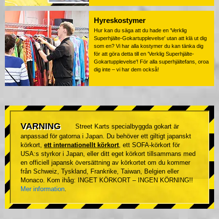
Hyreskostymer
Hur kan du säga att du hade en 'Verklig
Superhjälte-Gokartupplevelse' utan att klä ut dig
som en? Vi har alla kostymer du kan tänka dig
för att göra detta till en 'Verklig Superhjälte-
Gokartupplevelse'! För alla superhjältefans, oroa
dig inte – vi har dem också!
VARNING
Street Karts specialbyggda gokart är
anpassad för gatorna i Japan. Du behöver ett giltigt japanskt
körkort,
ett internationellt körkort
, ett SOFA-körkort för
USA:s styrkor i Japan, eller ditt eget körkort tillsammans med
en officiell japansk översättning av körkortet om du kommer
från Schweiz, Tyskland, Frankrike, Taiwan, Belgien eller
Monaco. Kom ihåg: INGET KÖRKORT – INGEN KÖRNING!!
Mer information
.